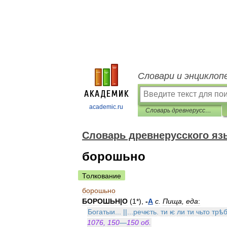
Словари и энциклоп
academic.ru
Словарь древнерусского языка (XI-XIV вв.)
Словарь древнерусского язык
борошьно
Толкование
борошьно
БОРОШЬН
|
О
(
1
*),
-
А
с
.
Пища
,
еда
:
Богатыи
... ||...
речѥть
.
ти
ѥ
ли
ти
чьто
трѣ
1076
,
150
—
150
об
.