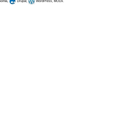
omla,
Drupal,
WordPress, MODx.