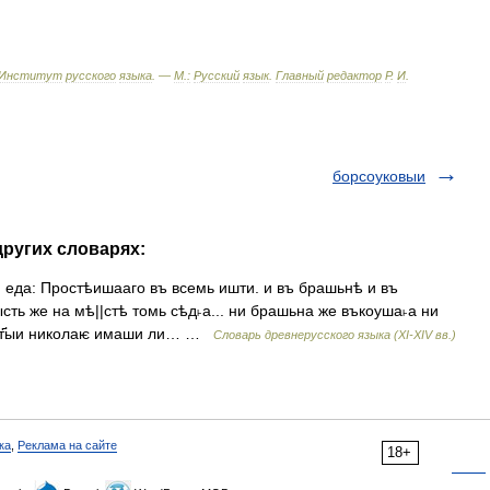
Институт
русского
языка
. —
М
.
:
Русский
язык
.
Главный
редактор
Р
.
И
.
борсоуковыи
других словарях:
 еда: Простѣишааго въ всемь ишти. и въ брашьнѣ и въ
ысть же на мѣ||стѣ томь сѣд˫а... ни брашьна же въкоуша˫а ни
е ст҃ыи николаѥ имаши ли… …
Словарь древнерусского языка (XI-XIV вв.)
ка
,
Реклама на сайте
18+