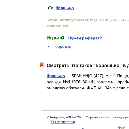
Ср
.
брашьно
.
Словарь
древнерусского
языка
(
XI
-
XIV
вв
.) /
АН
СССР
.
Аванесов
.
1988
.
Игры ⚽
Нужен реферат?
боротьѥ
Смотреть что такое "борошьно" в 
брашьно
— БРАШЬН|О (427), А с. 1.Пища,
одежди. Изб 1076, 30 об.; варламъ... преб
въ одежю облечесѩ. ЖФП XII, 34в г; реч
© Академик, 2000-2026
Обратная связь:
Техподдерж
👣 Путешествия