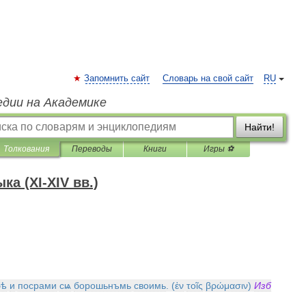
Запомнить сайт
Словарь на свой сайт
RU
едии на Академике
Найти!
Толкования
Переводы
Книги
Игры ⚽
а (XI-XIV вв.)
бѣ
и
посрами
сѩ
борошьнъмь
своимь
. (
ἐν
τοῖς
βρώμασιν
)
Изб